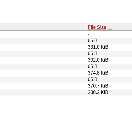
File Size
↓
-
65 B
331.0 KiB
65 B
302.0 KiB
65 B
374.8 KiB
65 B
370.7 KiB
238.2 KiB