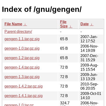
Index of /gnu/gengen/
File
File Name
↓
Date
↓
Size
↓
Parent directory/
-
-
2007-Jan-
gengen-1.1.tar.gz.sig
65 B
12 17:52
2006-Nov-
gengen-1.0.tar.gz.sig
65 B
14 19:09
2007-Dec-
gengen-1.2.tar.gz.sig
65 B
31 15:29
2009-Aug-
gengen-1.4.tar.gz.sig
72 B
15 15:54
2009-Jun-
gengen-1.3.tar.gz.sig
72 B
13 13:29
2010-Sep-
gengen-1.4.2.tar.gz.sig
72 B
06 20:05
2009-Oct-01
gengen-1.4.1.tar.gz.sig
72 B
14:10
324.7
2006-Nov-
gengen-1.0.tar.gz