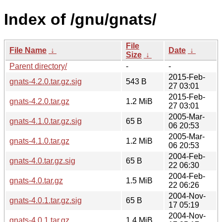
Index of /gnu/gnats/
File
File Name
↓
Date
↓
Size
↓
Parent directory/
-
-
2015-Feb-
gnats-4.2.0.tar.gz.sig
543 B
27 03:01
2015-Feb-
gnats-4.2.0.tar.gz
1.2 MiB
27 03:01
2005-Mar-
gnats-4.1.0.tar.gz.sig
65 B
06 20:53
2005-Mar-
gnats-4.1.0.tar.gz
1.2 MiB
06 20:53
2004-Feb-
gnats-4.0.tar.gz.sig
65 B
22 06:30
2004-Feb-
gnats-4.0.tar.gz
1.5 MiB
22 06:26
2004-Nov-
gnats-4.0.1.tar.gz.sig
65 B
17 05:19
2004-Nov-
gnats-4.0.1.tar.gz
1.4 MiB