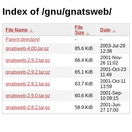
Index of /gnu/gnatsweb/
File
File Name
↓
Date
↓
Size
↓
Parent directory/
-
-
2003-Jul-29
gnatsweb-4.00.tar.gz
85.6 KiB
12:38
2001-Nov-
gnatsweb-2.9.3.tar.gz
66.4 KiB
26 11:02
2001-Oct-23
gnatsweb-2.9.2.tar.gz
65.1 KiB
11:49
2001-Oct-11
gnatsweb-2.9.1.tar.gz
63.7 KiB
13:59
2001-Sep-
gnatsweb-2.9.0.tar.gz
60.6 KiB
10 09:15
2001-Jun-
gnatsweb-2.8.2.tar.gz
58.9 KiB
27 17:00