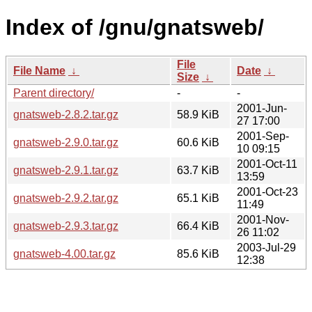
Index of /gnu/gnatsweb/
File
File Name
↓
Date
↓
Size
↓
Parent directory/
-
-
2001-Jun-
gnatsweb-2.8.2.tar.gz
58.9 KiB
27 17:00
2001-Sep-
gnatsweb-2.9.0.tar.gz
60.6 KiB
10 09:15
2001-Oct-11
gnatsweb-2.9.1.tar.gz
63.7 KiB
13:59
2001-Oct-23
gnatsweb-2.9.2.tar.gz
65.1 KiB
11:49
2001-Nov-
gnatsweb-2.9.3.tar.gz
66.4 KiB
26 11:02
2003-Jul-29
gnatsweb-4.00.tar.gz
85.6 KiB
12:38