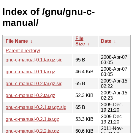
Index of /gnu/gnu-c-
manual/
File
File Name
↓
Date
↓
Size
↓
Parent directory/
-
-
2008-Apr-07
gnu-c-manual-0.1.tar.gz.sig
65 B
03:05
2008-Apr-07
gnu-c-manual-0.1.tar.gz
46.4 KiB
03:05
2009-Apr-15
gnu-c-manual-0.2.tar.gz.sig
65 B
02:22
2009-Apr-15
gnu-c-manual-0.2.tar.gz
52.3 KiB
02:23
2009-Dec-
gnu-c-manual-0.2.1.tar.gz.sig
65 B
19 21:20
2009-Dec-
gnu-c-manual-0.2.1.tar.gz
53.3 KiB
19 21:20
2011-Nov-
gnu-c-manual-0.2.2.tar.gz
60.6 KiB