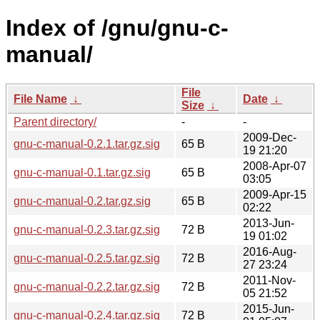
Index of /gnu/gnu-c-
manual/
File
File Name
↓
Date
↓
Size
↓
Parent directory/
-
-
2009-Dec-
gnu-c-manual-0.2.1.tar.gz.sig
65 B
19 21:20
2008-Apr-07
gnu-c-manual-0.1.tar.gz.sig
65 B
03:05
2009-Apr-15
gnu-c-manual-0.2.tar.gz.sig
65 B
02:22
2013-Jun-
gnu-c-manual-0.2.3.tar.gz.sig
72 B
19 01:02
2016-Aug-
gnu-c-manual-0.2.5.tar.gz.sig
72 B
27 23:24
2011-Nov-
gnu-c-manual-0.2.2.tar.gz.sig
72 B
05 21:52
2015-Jun-
gnu-c-manual-0.2.4.tar.gz.sig
72 B