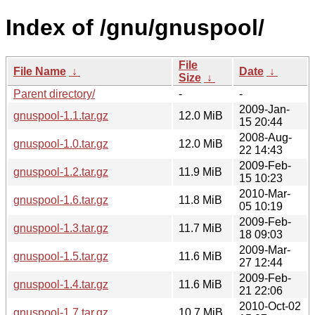
Index of /gnu/gnuspool/
File
File Name
↓
Date
↓
Size
↓
Parent directory/
-
-
2009-Jan-
gnuspool-1.1.tar.gz
12.0 MiB
15 20:44
2008-Aug-
gnuspool-1.0.tar.gz
12.0 MiB
22 14:43
2009-Feb-
gnuspool-1.2.tar.gz
11.9 MiB
15 10:23
2010-Mar-
gnuspool-1.6.tar.gz
11.8 MiB
05 10:19
2009-Feb-
gnuspool-1.3.tar.gz
11.7 MiB
18 09:03
2009-Mar-
gnuspool-1.5.tar.gz
11.6 MiB
27 12:44
2009-Feb-
gnuspool-1.4.tar.gz
11.6 MiB
21 22:06
2010-Oct-02
gnuspool-1.7.tar.gz
10.7 MiB