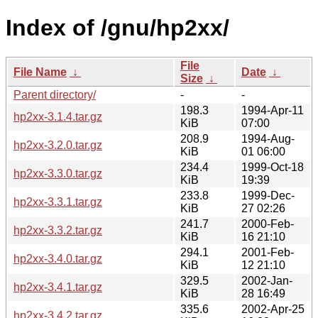
Index of /gnu/hp2xx/
File
File Name
↓
Date
↓
Size
↓
Parent directory/
-
-
198.3
1994-Apr-11
hp2xx-3.1.4.tar.gz
KiB
07:00
208.9
1994-Aug-
hp2xx-3.2.0.tar.gz
KiB
01 06:00
234.4
1999-Oct-18
hp2xx-3.3.0.tar.gz
KiB
19:39
233.8
1999-Dec-
hp2xx-3.3.1.tar.gz
KiB
27 02:26
241.7
2000-Feb-
hp2xx-3.3.2.tar.gz
KiB
16 21:10
294.1
2001-Feb-
hp2xx-3.4.0.tar.gz
KiB
12 21:10
329.5
2002-Jan-
hp2xx-3.4.1.tar.gz
KiB
28 16:49
335.6
2002-Apr-25
hp2xx-3.4.2.tar.gz