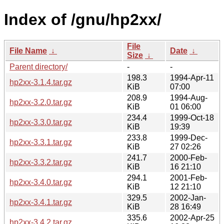
Index of /gnu/hp2xx/
File
File Name
↓
Date
↓
Size
↓
Parent directory/
-
-
198.3
1994-Apr-11
hp2xx-3.1.4.tar.gz
KiB
07:00
208.9
1994-Aug-
hp2xx-3.2.0.tar.gz
KiB
01 06:00
234.4
1999-Oct-18
hp2xx-3.3.0.tar.gz
KiB
19:39
233.8
1999-Dec-
hp2xx-3.3.1.tar.gz
KiB
27 02:26
241.7
2000-Feb-
hp2xx-3.3.2.tar.gz
KiB
16 21:10
294.1
2001-Feb-
hp2xx-3.4.0.tar.gz
KiB
12 21:10
329.5
2002-Jan-
hp2xx-3.4.1.tar.gz
KiB
28 16:49
335.6
2002-Apr-25
hp2xx-3.4.2.tar.gz