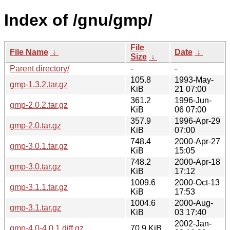
Index of /gnu/gmp/
File
File Name
↓
Date
↓
Size
↓
Parent directory/
-
-
105.8
1993-May-
gmp-1.3.2.tar.gz
KiB
21 07:00
361.2
1996-Jun-
gmp-2.0.2.tar.gz
KiB
06 07:00
357.9
1996-Apr-29
gmp-2.0.tar.gz
KiB
07:00
748.4
2000-Apr-27
gmp-3.0.1.tar.gz
KiB
15:05
748.2
2000-Apr-18
gmp-3.0.tar.gz
KiB
17:12
1009.6
2000-Oct-13
gmp-3.1.1.tar.gz
KiB
17:53
1004.6
2000-Aug-
gmp-3.1.tar.gz
KiB
03 17:40
2002-Jan-
gmp-4.0-4.0.1.diff.gz
70.9 KiB