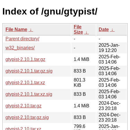
Index of /gnu/gtypist/
File
File Name
↓
Date
↓
Size
↓
Parent directory/
-
-
2025-Jan-
w32_binaries/
-
19 12:20
2025-Feb-
gtypist-2.10.1.tar.gz
1.4 MiB
03 14:06
2025-Feb-
gtypist-2.10.1.tar.gz.sig
833 B
03 14:06
801.3
2025-Feb-
gtypist-2.10.1.tar.xz
KiB
03 14:06
2025-Feb-
gtypist-2.10.1.tar.xz.sig
833 B
03 14:06
2024-Dec-
gtypist-2.10.tar.gz
1.4 MiB
23 20:18
2024-Dec-
gtypist-2.10.tar.gz.sig
833 B
23 20:18
799.6
2025-Jan-
gtypist-2.10.tar.xz