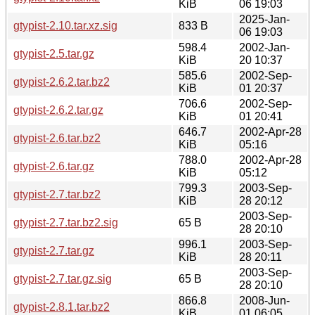
KiB
06 19:03
2025-Jan-
gtypist-2.10.tar.xz.sig
833 B
06 19:03
598.4
2002-Jan-
gtypist-2.5.tar.gz
KiB
20 10:37
585.6
2002-Sep-
gtypist-2.6.2.tar.bz2
KiB
01 20:37
706.6
2002-Sep-
gtypist-2.6.2.tar.gz
KiB
01 20:41
646.7
2002-Apr-28
gtypist-2.6.tar.bz2
KiB
05:16
788.0
2002-Apr-28
gtypist-2.6.tar.gz
KiB
05:12
799.3
2003-Sep-
gtypist-2.7.tar.bz2
KiB
28 20:12
2003-Sep-
gtypist-2.7.tar.bz2.sig
65 B
28 20:10
996.1
2003-Sep-
gtypist-2.7.tar.gz
KiB
28 20:11
2003-Sep-
gtypist-2.7.tar.gz.sig
65 B
28 20:10
866.8
2008-Jun-
gtypist-2.8.1.tar.bz2
KiB
01 06:05