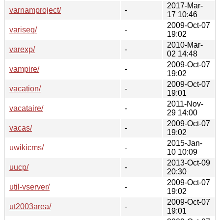
2017-Mar-
varnamproject/
-
17 10:46
2009-Oct-07
variseq/
-
19:02
2010-Mar-
varexp/
-
02 14:48
2009-Oct-07
vampire/
-
19:02
2009-Oct-07
vacation/
-
19:01
2011-Nov-
vacataire/
-
29 14:00
2009-Oct-07
vacas/
-
19:02
2015-Jan-
uwikicms/
-
10 10:09
2013-Oct-09
uucp/
-
20:30
2009-Oct-07
util-vserver/
-
19:02
2009-Oct-07
ut2003area/
-
19:01