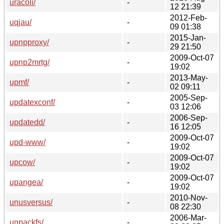
uracoli/
-
12 21:39
2012-Feb-
uqjau/
-
09 01:38
2015-Jan-
upnpproxy/
-
29 21:50
2009-Oct-07
upnp2mrtg/
-
19:02
2013-May-
upmf/
-
02 09:11
2005-Sep-
updatexconf/
-
03 12:06
2006-Sep-
updatedd/
-
16 12:05
2009-Oct-07
upd-www/
-
19:02
2009-Oct-07
upcow/
-
19:02
2009-Oct-07
upangea/
-
19:02
2010-Nov-
unusversus/
-
08 22:30
2006-Mar-
unpackfs/
-