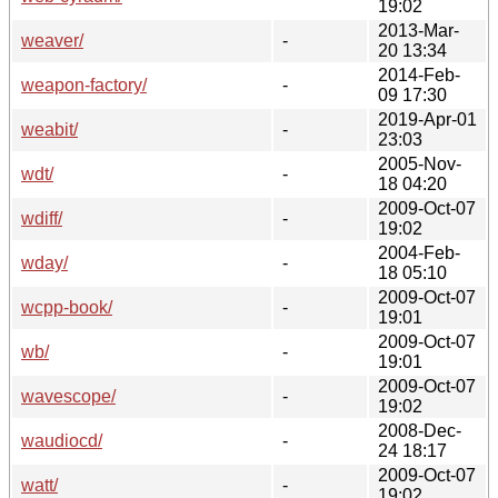
19:02
2013-Mar-
weaver/
-
20 13:34
2014-Feb-
weapon-factory/
-
09 17:30
2019-Apr-01
weabit/
-
23:03
2005-Nov-
wdt/
-
18 04:20
2009-Oct-07
wdiff/
-
19:02
2004-Feb-
wday/
-
18 05:10
2009-Oct-07
wcpp-book/
-
19:01
2009-Oct-07
wb/
-
19:01
2009-Oct-07
wavescope/
-
19:02
2008-Dec-
waudiocd/
-
24 18:17
2009-Oct-07
watt/
-
19:02