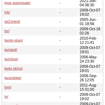
2021-Jun-
type-aggregate/
-
04 06:30
2009-Oct-07
tyk/
-
19:02
2005-Jun-
txt2xhtml/
-
01 18:56
2009-Oct-18
txr/
-
02:26
2010-Feb-
twole-plan/
-
12 21:41
2009-Oct-07
twisted/
-
19:01
2006-May-
twinlisp/
-
24 23:30
2009-Oct-07
twiki-skins/
-
19:01
2008-Sep-
twandgtw/
-
26 12:05
2011-Aug-
tvm/
-
15 01:00
2009-Oct-07
tv/
-
19:02
2009-Oct-07