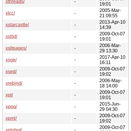
xthreads/
-
19:01
2005-Mar-
xtcc/
-
21 09:55
2013-Apr-10
xstarcastle/
-
14:39
2009-Oct-07
xsltxt/
-
19:01
2006-Mar-
xsltpages/
-
29 13:30
2017-Apr-10
xsge/
-
16:11
2009-Oct-07
xsed/
-
19:02
2006-May-
xrebind/
-
18 14:00
2009-Oct-07
xpt/
-
19:01
2015-Jun-
xppq/
-
29 04:30
2009-Oct-07
xpml/
-
19:02
2009-Oct-07
xplobot/
-