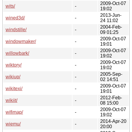
2009-Oct-07
wits/
-
19:02
2013-Jun-
wined3d/
-
24 11:02
2004-Feb-
windstille/
-
09 01:25
2009-Oct-07
windowmaker/
-
19:01
2009-Oct-07
willowbark/
-
19:02
2009-Oct-07
wiktory/
-
19:02
2005-Sep-
wikiup/
-
02 14:51
2009-Oct-07
wikitexi/
-
19:01
2012-Feb-
wikiit/
-
08 15:00
2009-Oct-07
wifimap/
-
19:02
2014-Apr-20
wiemu/
-
20:00