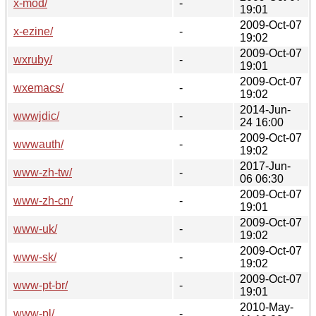
x-mod/
-
19:01
2009-Oct-07
x-ezine/
-
19:02
2009-Oct-07
wxruby/
-
19:01
2009-Oct-07
wxemacs/
-
19:02
2014-Jun-
wwwjdic/
-
24 16:00
2009-Oct-07
wwwauth/
-
19:02
2017-Jun-
www-zh-tw/
-
06 06:30
2009-Oct-07
www-zh-cn/
-
19:01
2009-Oct-07
www-uk/
-
19:02
2009-Oct-07
www-sk/
-
19:02
2009-Oct-07
www-pt-br/
-
19:01
2010-May-
www-pl/
-