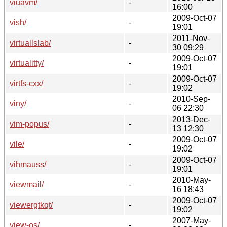
viuavm/
-
16:00
2009-Oct-07
vish/
-
19:01
2011-Nov-
virtuallslab/
-
30 09:29
2009-Oct-07
virtualitty/
-
19:01
2009-Oct-07
virtfs-cxx/
-
19:02
2010-Sep-
viny/
-
06 22:30
2013-Dec-
vim-popus/
-
13 12:30
2009-Oct-07
vile/
-
19:02
2009-Oct-07
vihmauss/
-
19:01
2010-May-
viewmail/
-
16 18:43
2009-Oct-07
viewergtkqt/
-
19:02
2007-May-
view-os/
-