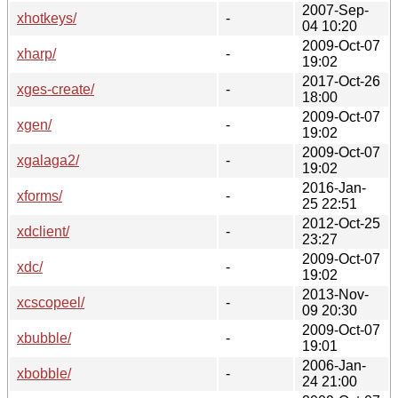
2007-Sep-
xhotkeys/
-
04 10:20
2009-Oct-07
xharp/
-
19:02
2017-Oct-26
xges-create/
-
18:00
2009-Oct-07
xgen/
-
19:02
2009-Oct-07
xgalaga2/
-
19:02
2016-Jan-
xforms/
-
25 22:51
2012-Oct-25
xdclient/
-
23:27
2009-Oct-07
xdc/
-
19:02
2013-Nov-
xcscopeel/
-
09 20:30
2009-Oct-07
xbubble/
-
19:01
2006-Jan-
xbobble/
-
24 21:00