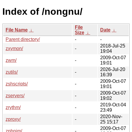
Index of /nongnu/
File
File Name
↓
Date
↓
Size
↓
Parent directory/
-
-
2018-Jul-25
zxymon/
-
19:04
2009-Oct-07
zwm/
-
19:01
2026-Jul-20
zutils/
-
16:39
2009-Oct-07
zshscripts/
-
19:01
2009-Oct-07
zservers/
-
19:02
2019-Oct-04
zrythm/
-
23:49
2020-Nov-
zproxy/
-
25 15:17
2009-Oct-07
zphpim/
-